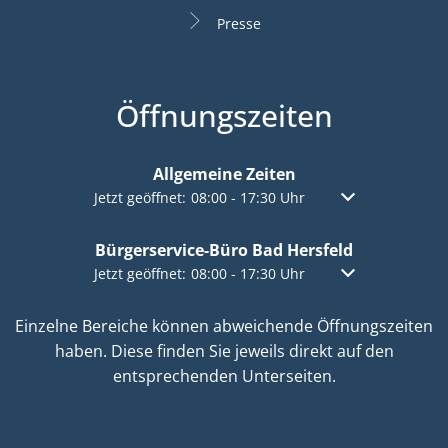
Presse
Öffnungszeiten
Allgemeine Zeiten
Klicken, um weitere Öffnungs- oder Schließzeiten a
Jetzt geöffnet:
08:00
-
17:30
Uhr
Von 08:00 bis 17:
Bürgerservice-Büro Bad Hersfeld
Klicken, um weitere Öffnungs- oder Schließzeiten a
Jetzt geöffnet:
08:00
-
17:30
Uhr
Von 08:00 bis 17:
Einzelne Bereiche können abweichende Öffnungszeiten
haben. Diese finden Sie jeweils direkt auf den
entsprechenden Unterseiten.