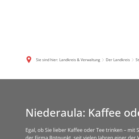
Sie sind hier:
Landkreis & Verwaltung
Der Landkreis
S
Niederaula: Kaffee od
Egal, ob Sie lieber Kaffee oder Tee trinken – mi
der Firma Rotpunkt, seit vielen Jahren einer de