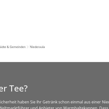
Leben in HEF-ROF
Landkreis & Verwaltung
tädte & Gemeinden
Niederaula
er Tee?
t Sicherheit haben Sie Ihr Getränk schon einmal aus einer N
r Weltmarktführer und Anbieter von Warmhaltekannen. Dass e