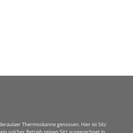
Wirtschaft & Zukunftsregion
iederaulaer Thermoskanne genossen. Hier ist Sitz
in solcher Betrieb seinen Sitz ausgerechnet in