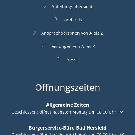
Abteilungsübersicht
Landkreis
Ansprechpersonen von A bis Z
Leistungen von A bis Z
Presse
Öffnungszeiten
Allgemeine Zeiten
Klicken, um weitere Öffnungs- oder Schließzeiten auszuble
Geschlossen:
öffnet nächsten Montag um 08:00 Uhr
Bürgerservice-Büro Bad Hersfeld
Klicken, um weitere Öffnungs- oder Schließzeiten auszuble
Geschlossen:
öffnet nächsten Montag um 08:00 Uhr