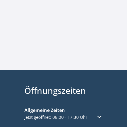
Öffnungszeiten
Allgemeine Zeiten
Klicken, um weitere Öffnungs- oder Schließzeiten a
Jetzt geöffnet:
08:00
-
17:30
Uhr
Von 08:00 bis 1