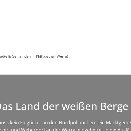
Leben in HEF-ROF
Landkreis & Verwaltung
tädte & Gemeinden
Philippsthal (Werra)
 Das Land der weißen Berge
ss kein Flugticket an den Nordpol buchen. Die Marktgemeind
ker- und Weberdorf an der Werra, eingebettet in die Auslä