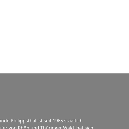
Wirtschaft & Zukunftsregion
e Philippsthal ist seit 1965 staatlich
ufer von Rhön und Thüringer Wald, hat sich