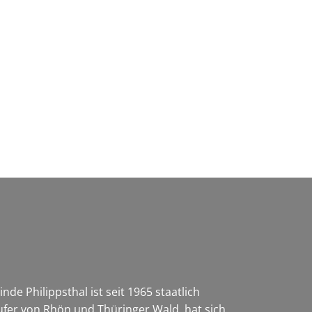
Wirtschaft & Zukunftsregion
e Philippsthal ist seit 1965 staatlich
ufer von Rhön und Thüringer Wald, hat sich