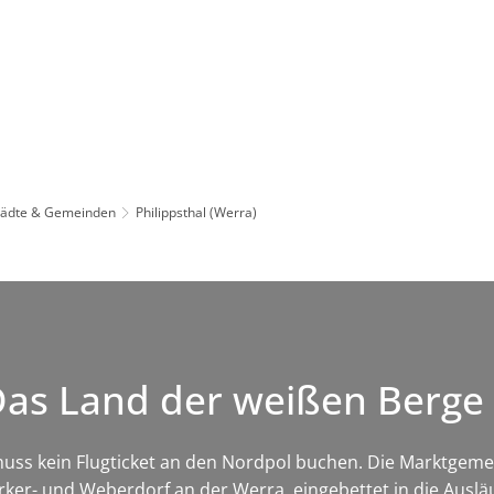
Leben in HEF-ROF
Landkreis & Verwaltung
tädte & Gemeinden
Philippsthal (Werra)
 Das Land der weißen Berge
ss kein Flugticket an den Nordpol buchen. Die Marktgemeind
ker- und Weberdorf an der Werra, eingebettet in die Auslä