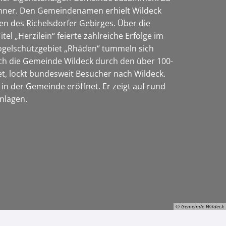
ohner. Den Gemeindenamen erhielt Wildeck
en des Richelsdorfer Gebirges. Über die
l „Herzilein“ feierte zahlreiche Erfolge im
 Vogelschutzgebiet „Rhäden“ tummeln sich
 auch die Gemeinde Wildeck durch den über 100-
ndet, lockt bundesweit Besucher nach Wildeck.
in der Gemeinde eröffnet. Er zeigt auf rund
anlagen.
© Gemeinde Wildeck