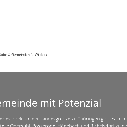
Leben in HEF-ROF
Landkreis & Verwaltung
tädte & Gemeinden
Wildeck
emeinde mit Potenzial
es direkt an der Landesgrenze zu Thüringen gibt es in ihre
tsteile Obersuhl, Bosserode, Hönebach und Richelsdorf zu