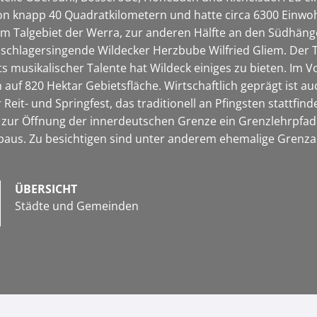
von knapp 40 Quadratkilometern und hatte circa 6300 Einw
 im Talgebiet der Werra, zur anderen Hälfte an den Südhäng
chlagersingende Wildecker Herzbube Wilfried Gliem. Der Tite
s musikalischer Talente hat Wildeck einiges zu bieten. Im
ch auf 820 Hektar Gebietsfläche. Wirtschaftlich geprägt ist
 Reit- und Springfest, das traditionell an Pfingsten stattfi
 zur Öffnung der innerdeutschen Grenze ein Grenzlehrpfad 
baus. Zu besichtigen sind unter anderem ehemalige Grenz
ÜBERSICHT
Städte und Gemeinden