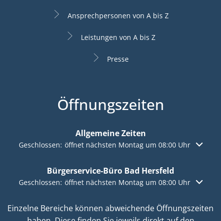
Ansprechpersonen von A bis Z
Leistungen von A bis Z
Presse
Öffnungszeiten
Allgemeine Zeiten
Klicken, um weitere Öffnungs- oder Schließzeiten auszuble
Geschlossen:
öffnet nächsten Montag um 08:00 Uhr
Bürgerservice-Büro Bad Hersfeld
Klicken, um weitere Öffnungs- oder Schließzeiten auszuble
Geschlossen:
öffnet nächsten Montag um 08:00 Uhr
Einzelne Bereiche können abweichende Öffnungszeiten
haben. Diese finden Sie jeweils direkt auf den