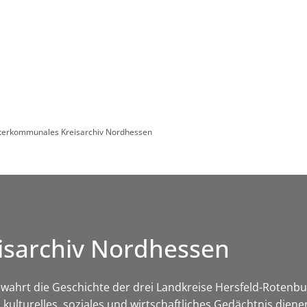
Leben in HEF-ROF
Landkreis & Verwaltung
nterkommunales Kreisarchiv Nordhessen
isarchiv Nordhessen
ahrt die Geschichte der drei Landkreise Hersfeld-Rotenbu
kulturelles, soziales und wirtschaftliches Gedächtnis diene