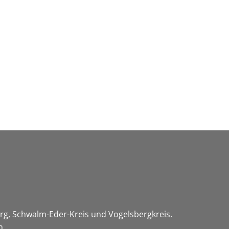
Wirtschaft & Zukunftsregion
rg, Schwalm-Eder-Kreis und Vogelsbergkreis.
n.