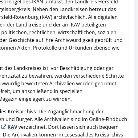
vsprengel des IKAN umfasst den Landkreis Hersfeld-
elsbergkreis. Neben den Landkreisen betreut das
eld-Rotenburg (KAV) archivfachlich. Alle digitalen
en der Landkreise und der am KAV beteiligten
litischen, rechtlichen, wirtschaftlichen, sozialen
der Geschichte auf ihre Archivwürdigkeit geprüft und
können Akten, Protokolle und Urkunden ebenso wie
t des Landkreises ist, vor Beschädigung oder gar
thentizität zu bewahren, werden verschiedene Schritte
ivwürdig bewerteten Archivalien werden geordnet,
reit, um anschließend in speziellen
Magazin eingelagert zu werden.
des Kreisarchivs: Die Zugänglichmachung der
en und Bürger. Alle Archivalien sind im Online-Findbuch
s
KAV
verzeichnet. Dort lassen sich auch bequem
 Die Archivalien können im Lesesaal des Kreisarchivs