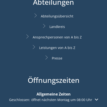
Abteilungen
Abteilungsübersicht
Landkreis
Ansprechpersonen von A bis Z
Leistungen von A bis Z
Presse
Öffnungszeiten
Allgemeine Zeiten
Klicken, um weitere Öffnungs- oder Schließzeiten auszuble
Geschlossen:
öffnet nächsten Montag um 08:00 Uhr