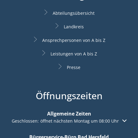
Abteilungsübersicht
Landkreis
Ansprechpersonen von A bis Z
Leistungen von A bis Z
Presse
Öffnungszeiten
Allgemeine Zeiten
Klicken, um weitere Öffnungs- oder Schließzeiten auszuble
Geschlossen:
öffnet nächsten Montag um 08:00 Uhr
Bürgerservice-Büro Bad Hersfeld