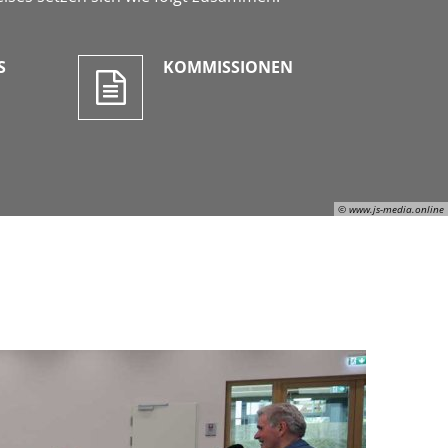
S
KOMMISSIONEN
© www.js-media.online
Julian Schaepertoens, © www.js-media.online