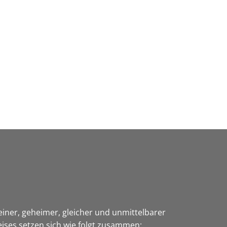
Wirtschaft & Zukunftsregion
einer, geheimer, gleicher und unmittelbarer
ises setzen sich wie folgt zusammen: