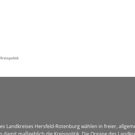
Leben in HEF-ROF
Landkreis & Verwaltung
Kreispolitik
s Landkreises Hersfeld-Rotenburg wählen in freier, allgem
damit maßgeblich die Kreispolitik. Die Organe des Landkre