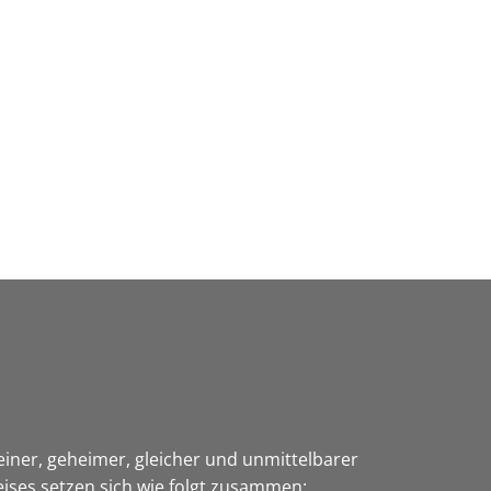
Wirtschaft & Zukunftsregion
einer, geheimer, gleicher und unmittelbarer
ises setzen sich wie folgt zusammen: