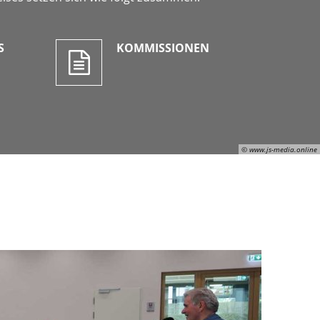
S
KOMMISSIONEN
© www.js-media.online
Julian Schaepertoens, © www.js-media.online