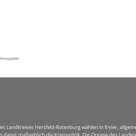
Leben in HEF-ROF
Landkreis & Verwaltung
Kreispolitik
s Landkreises Hersfeld-Rotenburg wählen in freier, allgem
damit maßgeblich die Kreispolitik. Die Organe des Landkre