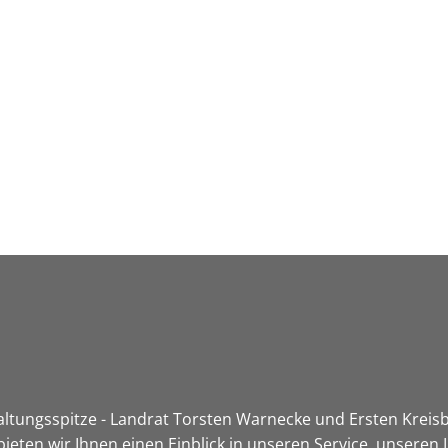
Leben in HEF-ROF
Landkreis & Verwaltung
tungsspitze - Landrat Torsten Warnecke und Ersten Kreisbe
ieten wir Ihnen einen Einblick in unseren Service, unsere