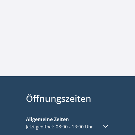
Öffnungszeiten
Allgemeine Zeiten
Klicken, um weitere Öffnungs- oder Schließzeiten a
Jetzt geöffnet:
08:00
-
13:00
Uhr
Von 08:00 bis 1