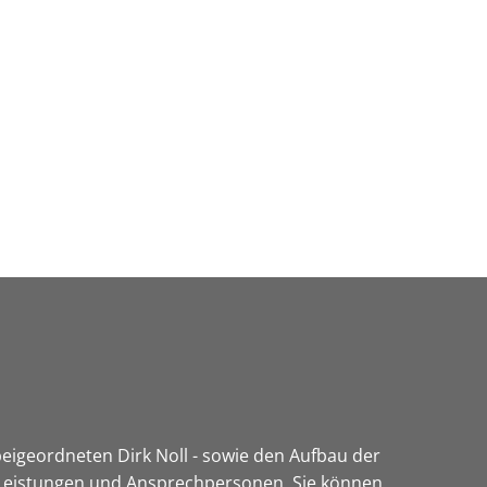
Wirtschaft & Zukunftsregion
igeordneten Dirk Noll - sowie den Aufbau der
n Leistungen und Ansprechpersonen. Sie können