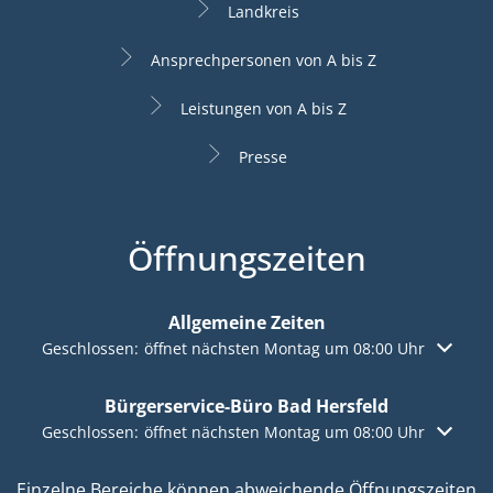
Landkreis
Ansprechpersonen von A bis Z
Leistungen von A bis Z
Presse
Öffnungszeiten
Allgemeine Zeiten
Klicken, um weitere Öffnungs- oder Schließzeiten auszuble
Geschlossen:
öffnet nächsten Montag um 08:00 Uhr
Bürgerservice-Büro Bad Hersfeld
Klicken, um weitere Öffnungs- oder Schließzeiten auszuble
Geschlossen:
öffnet nächsten Montag um 08:00 Uhr
Einzelne Bereiche können abweichende Öffnungszeiten