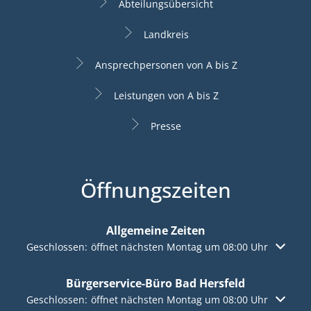
Abteilungsübersicht
Landkreis
Ansprechpersonen von A bis Z
Leistungen von A bis Z
Presse
Öffnungszeiten
Allgemeine Zeiten
Klicken, um weitere Öffnungs- oder Schließzeiten auszuble
Geschlossen:
öffnet nächsten Montag um 08:00 Uhr
Bürgerservice-Büro Bad Hersfeld
Klicken, um weitere Öffnungs- oder Schließzeiten auszuble
Geschlossen:
öffnet nächsten Montag um 08:00 Uhr