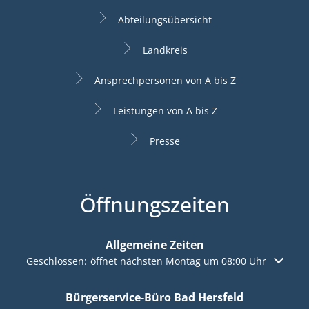
Abteilungsübersicht
Landkreis
Ansprechpersonen von A bis Z
Leistungen von A bis Z
Presse
Öffnungszeiten
Allgemeine Zeiten
Klicken, um weitere Öffnungs- oder Schließzeiten auszuble
Geschlossen:
öffnet nächsten Montag um 08:00 Uhr
Bürgerservice-Büro Bad Hersfeld