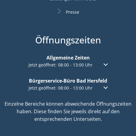
Presse
Öffnungszeiten
Allgemeine Zeiten
Klicken, um weitere Öffnungs- oder Schließzeiten a
Jetzt geöffnet:
08:00
-
13:00
Uhr
Von 08:00 bis 13:
Bürgerservice-Büro Bad Hersfeld
Klicken, um weitere Öffnungs- oder Schließzeiten a
Jetzt geöffnet:
08:00
-
13:00
Uhr
Von 08:00 bis 13:
Einzelne Bereiche können abweichende Öffnungszeiten
haben. Diese finden Sie jeweils direkt auf den
entsprechenden Unterseiten.