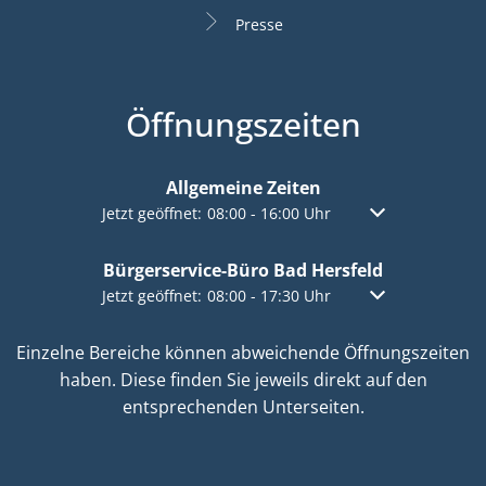
Presse
Öffnungszeiten
Allgemeine Zeiten
Klicken, um weitere Öffnungs- oder Schließzeiten a
Jetzt geöffnet:
08:00
-
16:00
Uhr
Von 08:00 bis 16:
Bürgerservice-Büro Bad Hersfeld
Klicken, um weitere Öffnungs- oder Schließzeiten a
Jetzt geöffnet:
08:00
-
17:30
Uhr
Von 08:00 bis 17:
Einzelne Bereiche können abweichende Öffnungszeiten
haben. Diese finden Sie jeweils direkt auf den
entsprechenden Unterseiten.