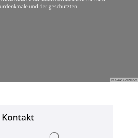
aturdenkmale und der geschützten
© Klaus Hentschel
Kontakt
© Klaus Hentschel
Suchergebnisse werden geladen