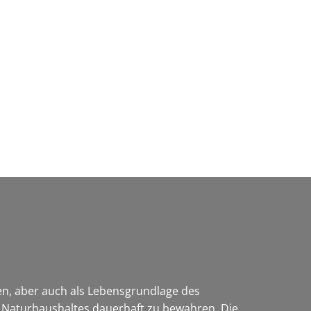
Wirtschaft & Zukunftsregion
len, aber auch als Lebensgrundlage des
es Naturhaushaltes dauerhaft zu bewahren. Die