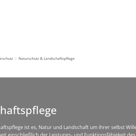
Leben in HEF-ROF
Landkreis & Verwaltung
rschutz
Naturschutz & Landschaftspflege
haftspflege
tspflege ist es, Natur und Landschaft um ihrer selbst Wil
heit einschließlich der Leistungs- und Funktionsfähigkeit d