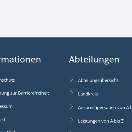
rmationen
Abteilungen
nschutz
Abteilungsübersicht
rung zur Barrierefreiheit
Landkreis
essum
Ansprechpersonen von A b
akt
Leistungen von A bis Z