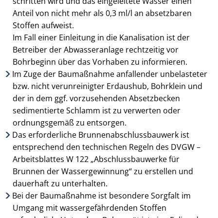
schritten wird und das eingeleitete Wasser einen
Anteil von nicht mehr als 0,3 ml/l an absetzbaren
Stoffen auf­weist.
Im Fall einer Einleitung in die Kanalisation ist der
Betreiber der Abwasseranlage recht­zeitig vor
Bohrbeginn über das Vorhaben zu informieren.
Im Zuge der Baumaßnahme anfallender unbelasteter
bzw. nicht verunreinigter Erdaus­hub, Bohrklein und
der in dem ggf. vorzusehenden Absetzbecken
sedimentierte Schlamm ist zu verwerten oder
ordnungsgemäß zu entsorgen.
Das erforderliche Brunnenabschlussbauwerk ist
entsprechend den technischen Regeln des DVGW –
Arbeits­blattes W 122 „Abschlussbauwerke für
Brunnen der Wasserge­winnung“ zu erstellen und
dauerhaft zu unter­halten.
Bei der Baumaßnahme ist besondere Sorgfalt im
Umgang mit wassergefährdenden Stoffen