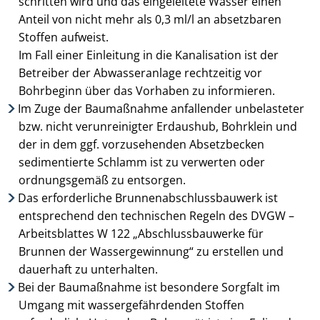
schritten wird und das eingeleitete Wasser einen
Anteil von nicht mehr als 0,3 ml/l an absetzbaren
Stoffen auf­weist.
Im Fall einer Einleitung in die Kanalisation ist der
Betreiber der Abwasseranlage recht­zeitig vor
Bohrbeginn über das Vorhaben zu informieren.
Im Zuge der Baumaßnahme anfallender unbelasteter
bzw. nicht verunreinigter Erdaus­hub, Bohrklein und
der in dem ggf. vorzusehenden Absetzbecken
sedimentierte Schlamm ist zu verwerten oder
ordnungsgemäß zu entsorgen.
Das erforderliche Brunnenabschlussbauwerk ist
entsprechend den technischen Regeln des DVGW –
Arbeits­blattes W 122 „Abschlussbauwerke für
Brunnen der Wasserge­winnung“ zu erstellen und
dauerhaft zu unter­halten.
Bei der Baumaßnahme ist besondere Sorgfalt im
Umgang mit wassergefährdenden Stoffen