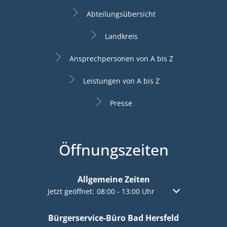
Abteilungsübersicht
Landkreis
Ansprechpersonen von A bis Z
Leistungen von A bis Z
Presse
Öffnungszeiten
Allgemeine Zeiten
Klicken, um weitere Öffnungs- oder Schließzeiten a
Jetzt geöffnet:
08:00
-
13:00
Uhr
Von 08:00 bis 13:
Bürgerservice-Büro Bad Hersfeld