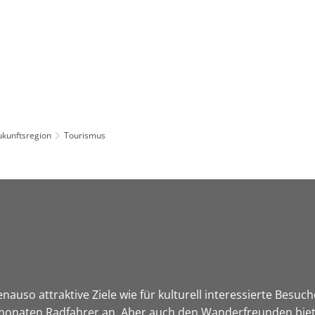
Leben in HEF-ROF
Landkreis & Verwaltung
ukunftsregion
Tourismus
nauso attraktive Ziele wie für kulturell interessierte Besu
onaten Radfahrer an. Aber auch den Wanderfreunden bietet