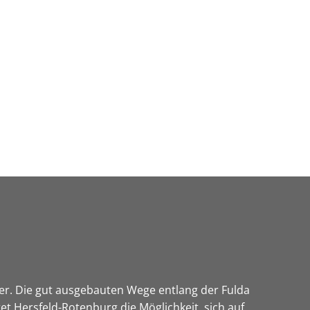
Wirtschaft & Zukunftsregion
cher. Die gut ausgebauten Wege entlang der Fulda
 Hersfeld-Rotenburg die Möglichkeit, sich auf