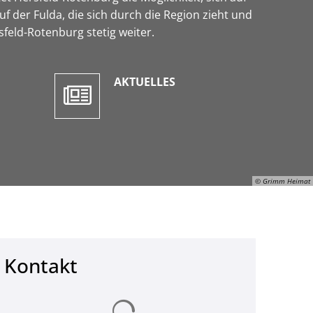
 der Fulda, die sich durch die Region zieht und
feld-Rotenburg stetig weiter.
AKTUELLES
© Grimm Heimat
Kontakt
Paavo Blafield, © Grimm Heimat
Suchergebnisse werden geladen