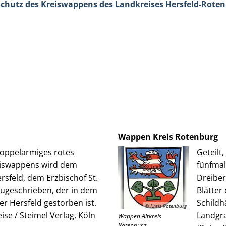
chutz des Kreiswappens des Landkreises Hersfeld-Rote
Wappen Kreis Rotenburg
doppelarmiges rotes
Geteilt
eiswappens wird dem
fünfmal
sfeld, dem Erzbischof St.
Dreiber
zugeschrieben, der in dem
Blätter
r Hersfeld gestorben ist.
Schildh
© Kreis Rotenburg
se / Steimel Verlag, Köln
Landgra
Wappen Altkreis
Rotenburg