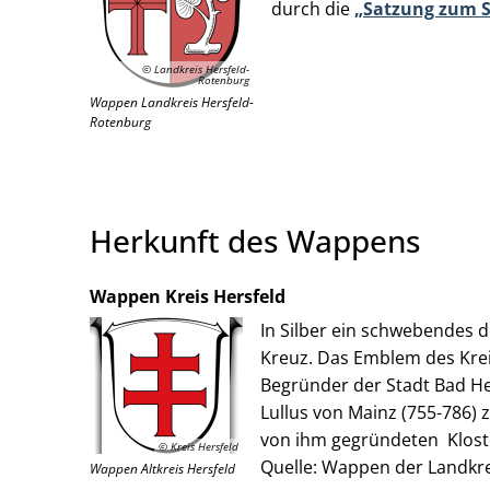
durch die
„Satzung zum S
© Landkreis Hersfeld-
Rotenburg
Wappen Landkreis Hersfeld-
Rotenburg
Herkunft des Wappens
Wappen Kreis Hersfeld
In Silber ein schwebendes 
Kreuz. Das Emblem des Kr
Begründer der Stadt Bad Her
Lullus von Mainz (755-786) 
von ihm gegründeten Kloste
© Kreis Hersfeld
Quelle: Wappen der Landkrei
Wappen Altkreis Hersfeld