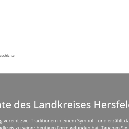
Leben in HEF-ROF
Landkreis & Verwaltung
eschichte
e des Landkreises Hersfe
ereint zwei Traditionen in einem Symbol – und erzählt dam
dkreis zu seiner heutigen Form gefunden hat. Tauchen Sie e