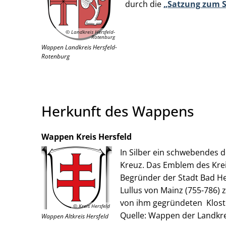
durch die
„Satzung zum S
© Landkreis Hersfeld-
Rotenburg
Wappen Landkreis Hersfeld-
Rotenburg
Herkunft des Wappens
Wappen Kreis Hersfeld
In Silber ein schwebendes 
Kreuz. Das Emblem des Kr
Begründer der Stadt Bad Her
Lullus von Mainz (755-786) 
von ihm gegründeten Kloste
© Kreis Hersfeld
Quelle: Wappen der Landkrei
Wappen Altkreis Hersfeld