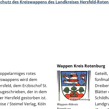
chutz des Kreiswappens des Landkreises Hersfeld-Rote
Wappen Kreis Rotenburg
doppelarmiges rotes
Geteilt
eiswappens wird dem
fünfmal
sfeld, dem Erzbischof St.
Dreiber
zugeschrieben, der in dem
Blätter
r Hersfeld gestorben ist.
Schildh
© Kreis Rotenburg
se / Steimel Verlag, Köln
Landgra
Wappen Altkreis
Rotenburg