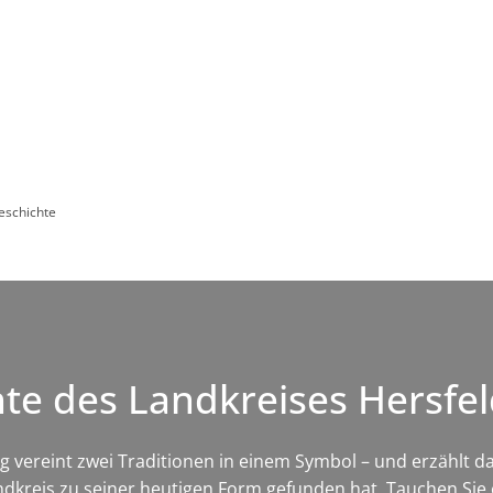
Leben in HEF-ROF
Landkreis & Verwaltung
eschichte
e des Landkreises Hersfe
ereint zwei Traditionen in einem Symbol – und erzählt dam
dkreis zu seiner heutigen Form gefunden hat. Tauchen Sie e