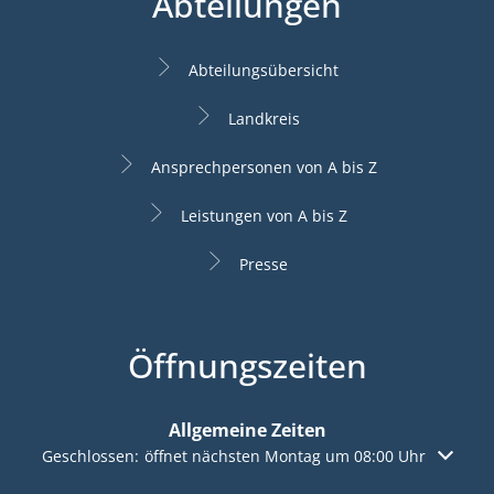
Abteilungen
Abteilungsübersicht
Landkreis
Ansprechpersonen von A bis Z
Leistungen von A bis Z
Presse
Öffnungszeiten
Allgemeine Zeiten
Klicken, um weitere Öffnungs- oder Schließzeiten auszuble
Geschlossen:
öffnet nächsten Montag um 08:00 Uhr