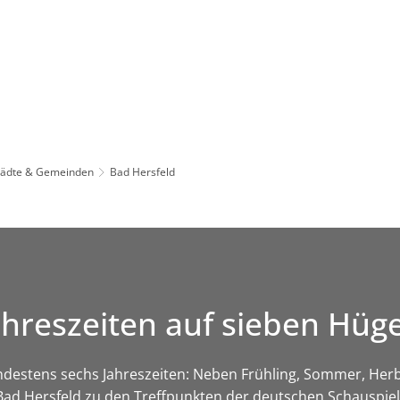
Leben in HEF-ROF
Landkreis & Verwaltung
tädte & Gemeinden
Bad Hersfeld
ahreszeiten auf sieben Hüg
ndestens sechs Jahreszeiten: Neben Frühling, Sommer, Herb
Bad Hersfeld zu den Treffpunkten der deutschen Schauspiel-