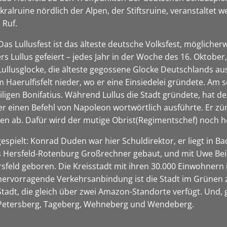
kralruine nördlich der Alpen, der Stiftsruine, veranstaltet
 Ruf.
 Das Lullusfest ist das älteste deutsche Volksfest, möglicher
rs Lullus gefeiert – jedes Jahr in der Woche des 16. Oktob
ullusglocke, die älteste gegossene Glocke Deutschlands aus 
m Haerulfisfelt nieder, wo er eine Einsiedelei gründete. Am 
iligen Bonifatius. Während Lullus die Stadt gründete, hat d
 er einen Befehl von Napoleon wortwörtlich ausführte. Er zü
nen ab. Dafür wird der mutige Obrist(Regimentschef) noch h
spielt: Konrad Duden war hier Schuldirektor, er liegt in B
es Hersfeld-Rotenburg Großrechner gebaut, und mit Uwe Bei
sfeld geboren. Die Kreisstadt mit ihren 30.000 Einwohnern i
 hervorragende Verkehrsanbindung ist die Stadt im Grünen 
 Stadt, die gleich über zwei Amazon-Standorte verfügt. Und,
 Petersberg, Tageberg, Wehneberg und Wendeberg.