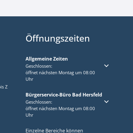
Öffnungszeiten
Allgemeine Zeiten
Klicken, um weitere Öffnungs- oder Schließzeiten a
Geschlossen:
öffnet nächsten Montag um 08:00
Uhr
is Z
Bürgerservice-Büro Bad Hersfeld
Klicken, um weitere Öffnungs- oder Schließzeiten a
Geschlossen:
öffnet nächsten Montag um 08:00
Uhr
Einzelne Bereiche können