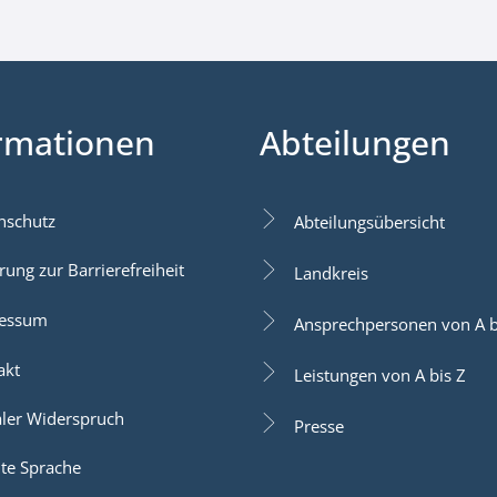
rmationen
Abteilungen
nschutz
Abteilungsübersicht
rung zur Barrierefreiheit
Landkreis
essum
Ansprechpersonen von A b
akt
Leistungen von A bis Z
aler Widerspruch
Presse
hte Sprache