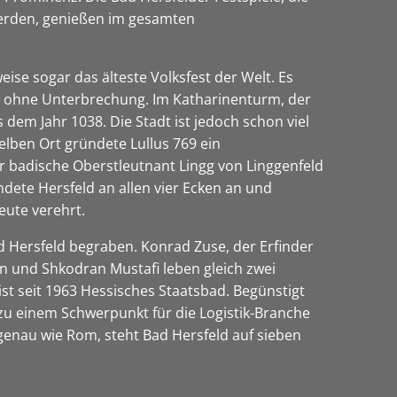
 werden, genießen im gesamten
weise sogar das älteste Volksfest der Welt. Es
er, ohne Unterbrechung. Im Katharinenturm, der
dem Jahr 1038. Die Stadt ist jedoch schon viel
selben Ort gründete Lullus 769 ein
er badische Oberstleutnant Lingg von Linggenfeld
ndete Hersfeld an allen vier Ecken an und
eute verehrt.
ad Hersfeld begraben. Konrad Zuse, der Erfinder
n und Shkodran Mustafi leben gleich zwei
st seit 1963 Hessisches Staatsbad. Begünstigt
zu einem Schwerpunkt für die Logistik-Branche
 genau wie Rom, steht Bad Hersfeld auf sieben