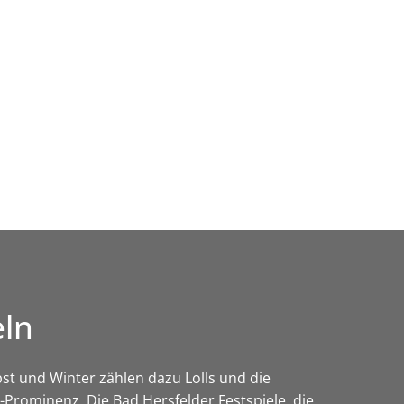
Wirtschaft & Zukunftsregion
eln
st und Winter zählen dazu Lolls und die
Prominenz. Die Bad Hersfelder Festspiele, die