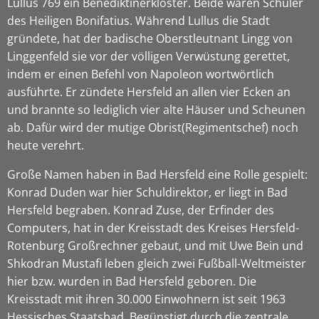
Lullus 769 ein Benediktinerkloster. Beide waren Schüler
des Heiligen Bonifatius. Während Lullus die Stadt
gründete, hat der badische Oberstleutnant Lingg von
Linggenfeld sie vor der völligen Verwüstung gerettet,
indem er einen Befehl von Napoleon wortwörtlich
ausführte. Er zündete Hersfeld an allen vier Ecken an
und brannte so lediglich vier alte Häuser und Scheunen
ab. Dafür wird der mutige Obrist(Regimentschef) noch
heute verehrt.
Große Namen haben in Bad Hersfeld eine Rolle gespielt:
Konrad Duden war hier Schuldirektor, er liegt in Bad
Hersfeld begraben. Konrad Zuse, der Erfinder des
Computers, hat in der Kreisstadt des Kreises Hersfeld-
Rotenburg Großrechner gebaut, und mit Uwe Bein und
Shkodran Mustafi leben gleich zwei Fußball-Weltmeister
hier bzw. wurden in Bad Hersfeld geboren. Die
Kreisstadt mit ihren 30.000 Einwohnern ist seit 1963
Hessisches Staatsbad. Begünstigt durch die zentrale