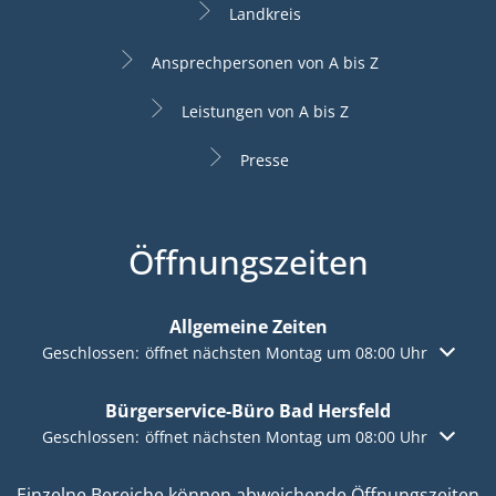
Landkreis
Ansprechpersonen von A bis Z
Leistungen von A bis Z
Presse
Öffnungszeiten
Allgemeine Zeiten
Klicken, um weitere Öffnungs- oder Schließzeiten auszuble
Geschlossen:
öffnet nächsten Montag um 08:00 Uhr
Bürgerservice-Büro Bad Hersfeld
Klicken, um weitere Öffnungs- oder Schließzeiten auszuble
Geschlossen:
öffnet nächsten Montag um 08:00 Uhr
Einzelne Bereiche können abweichende Öffnungszeiten