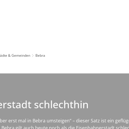
Leben in HEF-ROF
Landkreis & Verwaltung
tädte & Gemeinden
Bebra
erstadt schlechthin
er erst mal in Bebra umsteigen“ – dieser Satz ist ein geflü
ebra gilt auch heute noch als die Eisenbahnerstadt schlech