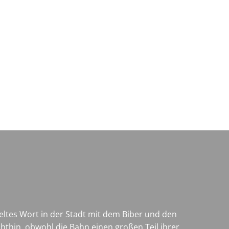
Wirtschaft & Zukunftsregion
geltes Wort in der Stadt mit dem Biber und den
thin, obwohl die Bahn einen großen Teil ihrer