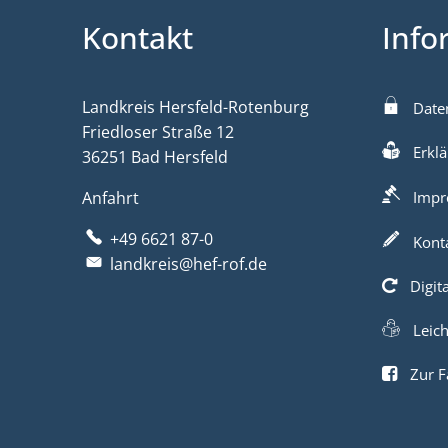
Kontakt
Info
Landkreis Hersfeld-Rotenburg
Date
Friedloser Straße 12
Erklä
36251 Bad Hersfeld
Anfahrt
Impr
+49 6621 87-0
Kont
landkreis@hef-rof.de
Digit
Leic
Zur F