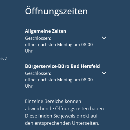
Öffnungszeiten
Allgemeine Zeiten
Klicken, um weitere Öffnungs- oder Schließzeiten a
Geschlossen:
öffnet nächsten Montag um 08:00
Uhr
is Z
Bürgerservice-Büro Bad Hersfeld
Klicken, um weitere Öffnungs- oder Schließzeiten a
Geschlossen:
öffnet nächsten Montag um 08:00
Uhr
Einzelne Bereiche können
abweichende Öffnungszeiten haben.
Diese finden Sie jeweils direkt auf
den entsprechenden Unterseiten.