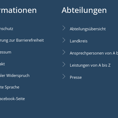
rmationen
Abteilungen
nschutz
Abteilungsübersicht
rung zur Barrierefreiheit
Landkreis
essum
Ansprechpersonen von A b
akt
Leistungen von A bis Z
aler Widerspruch
Presse
hte Sprache
acebook-Seite