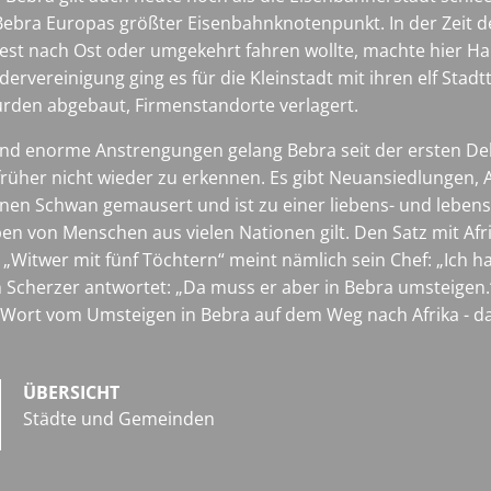
Bebra Europas größter Eisenbahnknotenpunkt. In der Zeit d
st nach Ost oder umgekehrt fahren wollte, machte hier Hal
rvereinigung ging es für die Kleinstadt mit ihren elf Stadtt
rden abgebaut, Firmenstandorte verlagert.
 und enorme Anstrengungen gelang Bebra seit der ersten D
rüher nicht wieder zu erkennen. Es gibt Neuansiedlungen, A
hönen Schwan gemausert und ist zu einer liebens- und leben
n von Menschen aus vielen Nationen gilt. Den Satz mit Afri
„Witwer mit fünf Töchtern“ meint nämlich sein Chef: „Ich hab
ich Scherzer antwortet: „Da muss er aber in Bebra umsteig
 Wort vom Umsteigen in Bebra auf dem Weg nach Afrika - da
ÜBERSICHT
Städte und Gemeinden