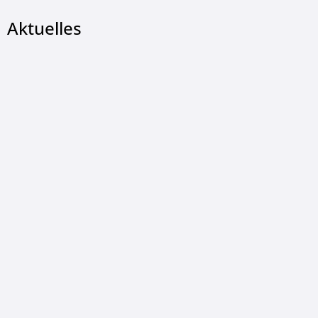
Aktuelles
LUDGER KONOPKA, © Ludger Konopka