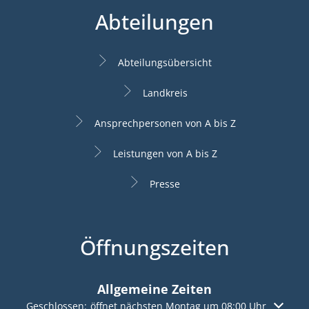
Abteilungen
Abteilungsübersicht
Landkreis
Ansprechpersonen von A bis Z
Leistungen von A bis Z
Presse
Öffnungszeiten
Allgemeine Zeiten
Klicken, um weitere Öffnungs- oder Schließzeiten auszuble
Geschlossen:
öffnet nächsten Montag um 08:00 Uhr