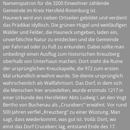
Namenspatron für die 3200 Einwohner zählende
Gemeinde im Kreis Hersfeld-Rotenburg ist.
Hauneck wird von sieben Ortseilen gebildet und verdient
das Prädikat idyllisch. Die grünen Hügel und weitläufigen
Wälder und Felder, die Hauneck umgeben, laden ein,
unverfälschte Natur zu entdecken und die Gemeinde
per Fahrrad oder zu Fuß zu erkunden. Dabei sollte man
unbedingt einen Ausflug zum historischen Kreuzberg
oberhalb von Unterhaun machen. Dort steht die Ruine
der ursprünglichen Kreuzkapelle, die 972 zum ersten
Mal urkundlich erwähnt wurde. Sie diente ursprünglich
wahrscheinlich als Wallfahrtsort. Das Dorf, in dem sich
die Menschen hier ansiedelten, wurde erstmals 1217 in
einer Urkunde des Hersfelder Abts Ludwig I. an den Vogt
Bertho von Buchenau als „Cruceberc“ erwähnt. Vor rund
500 Jahren verfiel „Kreuzberg“ zu einer Wüstung. Man
sagt, dass wiederkommt, was gut ist. Voilà: Dort, wo
einst das Dorf Cruceberc lag, entstand Ende des 17.