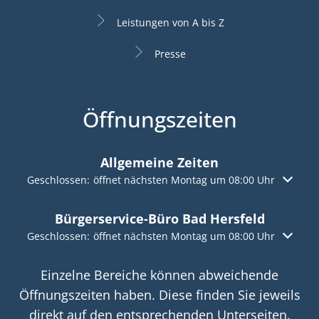
Leistungen von A bis Z
Presse
Öffnungszeiten
Allgemeine Zeiten
Klicken, um weitere Öffnungs- oder Schließzeiten auszuble
Geschlossen:
öffnet nächsten Montag um 08:00 Uhr
Bürgerservice-Büro Bad Hersfeld
Klicken, um weitere Öffnungs- oder Schließzeiten auszuble
Geschlossen:
öffnet nächsten Montag um 08:00 Uhr
Einzelne Bereiche können abweichende
Öffnungszeiten haben. Diese finden Sie jeweils
direkt auf den entsprechenden Unterseiten.