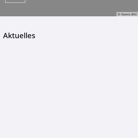
© Yannis Will
Aktuelles
© Yannis Will