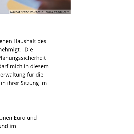
Daenin Arnee, © Daenin - stock.adobe.com
senen Haushalt des
nehmigt. „Die
lanungssicherheit
 darf mich in diesem
verwaltung für die
in ihrer Sitzung im
ionen Euro und
 und im