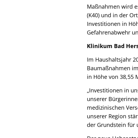
Maßnahmen wird es 
(K40) und in der O
Investitionen in Hö
Gefahrenabwehr un
Klinikum Bad Her
Im Haushaltsjahr 20
Baumaßnahmen im K
in Höhe von 38,55 M
„Investitionen in u
unserer Bürgerinnen
medizinischen Verso
unserer Region stärk
der Grundstein für