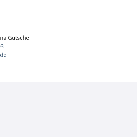
ana
Gutsche
Pressesprecherin Jana Gutsche
03
.de