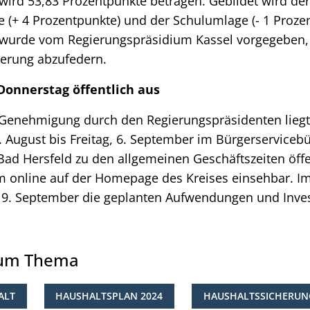
wird 53,83 Prozentpunkte betragen. Gebildet wird d
 (+ 4 Prozentpunkte) und der Schulumlage (- 1 Prozen
wurde vom Regierungspräsidium Kassel vorgegeben,
ierung abzufedern.
 Donnerstag öffentlich aus
 Genehmigung durch den Regierungspräsidenten liegt
 August bis Freitag, 6. September im Bürgerserviceb
Bad Hersfeld zu den allgemeinen Geschäftszeiten öffe
 online auf der Homepage des Kreises einsehbar. I
9. September die geplanten Aufwendungen und Invest
zum Thema
ALT
HAUSHALTSPLAN 2024
HAUSHALTSSICHERUN