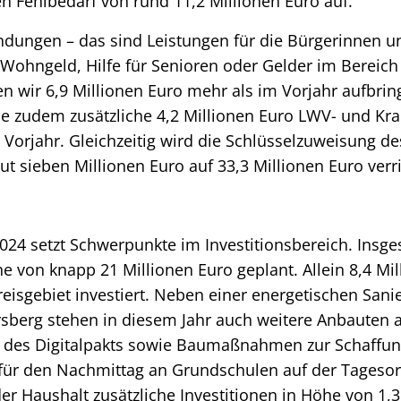
n Fehlbedarf von rund 11,2 Millionen Euro auf.
ndungen – das sind Leistungen für die Bürgerinnen u
, Wohngeld, Hilfe für Senioren oder Gelder im Bereich
n wir 6,9 Millionen Euro mehr als im Vorjahr aufbrin
e zudem zusätzliche 4,2 Millionen Euro LWV- und K
 Vorjahr. Gleichzeitig wird die Schlüsselzuweisung 
t sieben Millionen Euro auf 33,3 Millionen Euro verri
024 setzt Schwerpunkte im Investitionsbereich. Insg
he von knapp 21 Millionen Euro geplant. Allein 8,4 M
reisgebiet investiert. Neben einer energetischen Sani
berg stehen in diesem Jahr auch weitere Anbauten a
des Digitalpakts sowie Baumaßnahmen zur Schaffun
für den Nachmittag an Grundschulen auf der Tageso
der Haushalt zusätzliche Investitionen in Höhe von 1,3