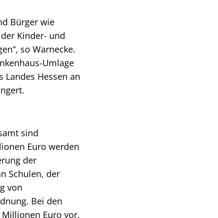
nd Bürger wie
 der Kinder- und
gen“, so Warnecke.
rankenhaus-Umlage
des Landes Hessen an
ngert.
esamt sind
illionen Euro werden
erung der
n Schulen, der
g von
rdnung. Bei den
 Millionen Euro vor.