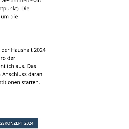
er Gesamthebesatz
tpunkt). Die
 um die
 der Haushalt 2024
üro der
ntlich aus. Das
m Anschluss daran
itionen starten.
GSKONZEPT 2024