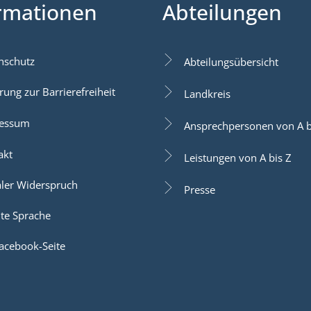
rmationen
Abteilungen
nschutz
Abteilungsübersicht
rung zur Barrierefreiheit
Landkreis
essum
Ansprechpersonen von A b
akt
Leistungen von A bis Z
aler Widerspruch
Presse
hte Sprache
acebook-Seite