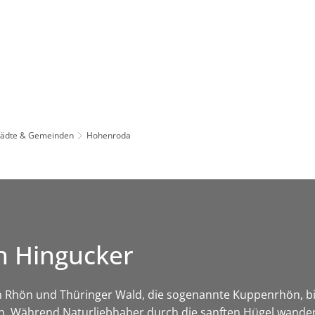
Leben in HEF-ROF
Landkreis & Verwaltung
tädte & Gemeinden
Hohenroda
n Hingucker
 Rhön und Thüringer Wald, die sogenannte Kuppenrhön, bi
. Während Naturliebhaber durch die sanften Hügel wander