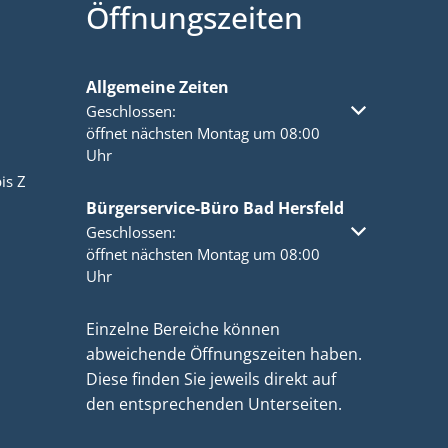
Öffnungszeiten
Allgemeine Zeiten
Klicken, um weitere Öffnungs- oder Schließzeiten a
Geschlossen:
öffnet nächsten Montag um 08:00
Uhr
is Z
Bürgerservice-Büro Bad Hersfeld
Klicken, um weitere Öffnungs- oder Schließzeiten a
Geschlossen:
öffnet nächsten Montag um 08:00
Uhr
Einzelne Bereiche können
abweichende Öffnungszeiten haben.
Diese finden Sie jeweils direkt auf
den entsprechenden Unterseiten.