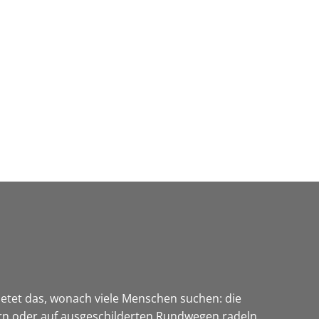
Wirtschaft & Zukunftsregion
etet das, wonach viele Menschen suchen: die
n oder auf ausgeschilderten Rundwegen radeln