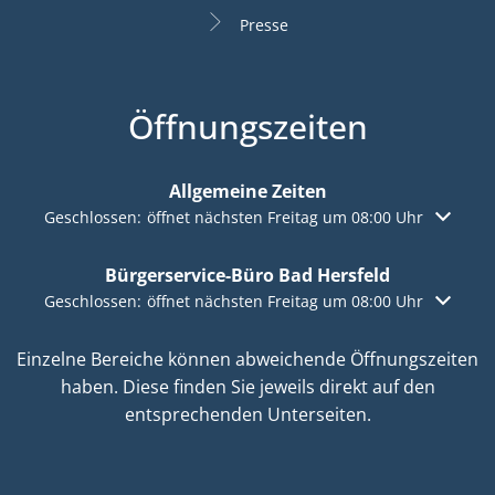
Presse
Öffnungszeiten
Allgemeine Zeiten
Klicken, um weitere Öffnungs- oder Schließzeiten auszuble
Geschlossen:
öffnet nächsten Freitag um 08:00 Uhr
Bürgerservice-Büro Bad Hersfeld
Klicken, um weitere Öffnungs- oder Schließzeiten auszuble
Geschlossen:
öffnet nächsten Freitag um 08:00 Uhr
Einzelne Bereiche können abweichende Öffnungszeiten
haben. Diese finden Sie jeweils direkt auf den
entsprechenden Unterseiten.