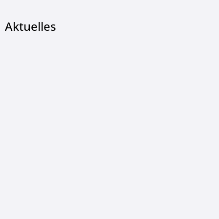
Aktuelles
© Landkreis Hersfeld-Rotenburg