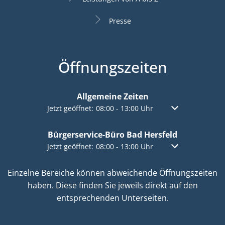
Presse
Öffnungszeiten
Allgemeine Zeiten
Klicken, um weitere Öffnungs- oder Schließzeiten a
Jetzt geöffnet:
08:00
-
13:00
Uhr
Von 08:00 bis 13:
Bürgerservice-Büro Bad Hersfeld
Klicken, um weitere Öffnungs- oder Schließzeiten a
Jetzt geöffnet:
08:00
-
13:00
Uhr
Von 08:00 bis 13:
Einzelne Bereiche können abweichende Öffnungszeiten
haben. Diese finden Sie jeweils direkt auf den
entsprechenden Unterseiten.