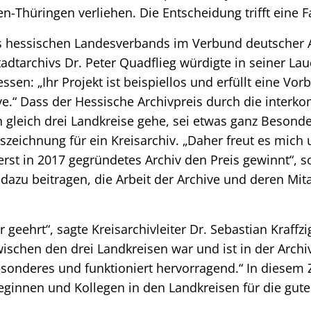
en-Thüringen verliehen. Die Entscheidung trifft eine F
s hessischen Landesverbands im Verbund deutscher A
dtarchivs Dr. Peter Quadflieg würdigte in seiner Laud
sen: „Ihr Projekt ist beispiellos und erfüllt eine Vorb
.“ Dass der Hessische Archivpreis durch die inter
leich drei Landkreise gehe, sei etwas ganz Besonder
Auszeichnung für ein Kreisarchiv. „Daher freut es mic
 erst in 2017 gegründetes Archiv den Preis gewinnt“, s
dazu beitragen, die Arbeit der Archive und deren Mit
 geehrt“, sagte Kreisarchivleiter Dr. Sebastian Kraffzi
schen den drei Landkreisen war und ist in der Arch
sonderes und funktioniert hervorragend.“ In dies
leginnen und Kollegen in den Landkreisen für die gu