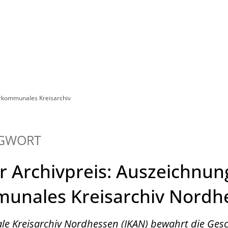
Leben in HEF-ROF
Landkreis & Verwaltung
erkommunales Kreisarchiv
GWORT
r Archivpreis: Auszeichnun
munales Kreisarchiv Nordh
e Kreisarchiv Nordhessen (IKAN) bewahrt die Gesc