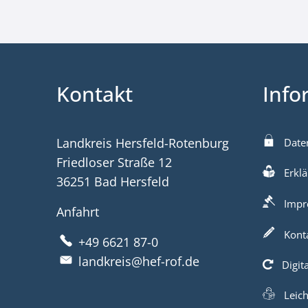
Kontakt
Info
Landkreis Hersfeld-Rotenburg
Date
Friedloser Straße 12
Erklä
36251 Bad Hersfeld
Impr
Anfahrt
Kont
+49 6621 87-0
landkreis@hef-rof.de
Digit
Leic