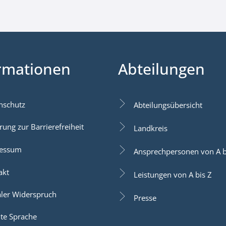
rmationen
Abteilungen
nschutz
Abteilungsübersicht
rung zur Barrierefreiheit
Landkreis
essum
Ansprechpersonen von A b
akt
Leistungen von A bis Z
aler Widerspruch
Presse
hte Sprache