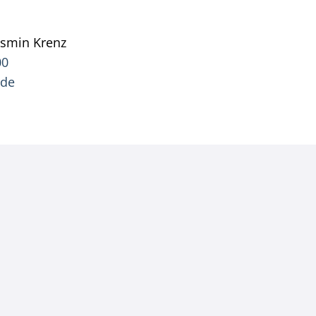
asmin
Krenz
Pressesprecherin Jasmin Krenz
00
.de