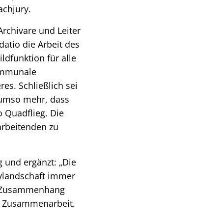
achjury.
rchivare und Leiter
atio die Arbeit des
ildfunktion für alle
kommunale
es. Schließlich sei
h umso mehr, dass
o Quadflieg. Die
arbeitenden zu
g und ergänzt: „Die
ivlandschaft immer
em Zusammenhang
te Zusammenarbeit.