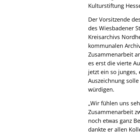
Kulturstiftung Hess
Der Vorsitzende de
des Wiesbadener Sta
Kreisarchivs Nordhes
kommunalen Archive
Zusammenarbeit an g
es erst die vierte 
jetzt ein so junges,
Auszeichnung solle 
würdigen.
„Wir fühlen uns sehr
Zusammenarbeit zwi
noch etwas ganz Be
dankte er allen Kol