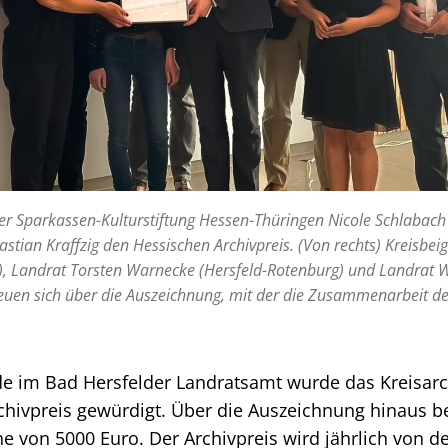
er Sparkassen-Kulturstiftung Hessen-Thüringen Nicole Schlabach
bastian Kraffzig den Hessischen Archivpreis. (Von rechts) Kreisbe
), Landrat Torsten Warnecke (Hersfeld-Rotenburg) und Landrat W
euen sich über die Auszeichnung, mit der die Zusammenarbeit de
nde im Bad Hersfelder Landratsamt wurde das Kreisar
hivpreis gewürdigt. Über die Auszeichnung hinaus 
he von 5000 Euro. Der Archivpreis wird jährlich von d