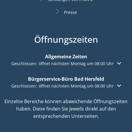
Presse
Öffnungszeiten
Allgemeine Zeiten
Klicken, um weitere Öffnungs- oder Schließzeiten auszuble
Geschlossen:
öffnet nächsten Montag um 08:00 Uhr
Bürgerservice-Büro Bad Hersfeld
Klicken, um weitere Öffnungs- oder Schließzeiten auszuble
Geschlossen:
öffnet nächsten Montag um 08:00 Uhr
Einzelne Bereiche können abweichende Öffnungszeiten
haben. Diese finden Sie jeweils direkt auf den
entsprechenden Unterseiten.