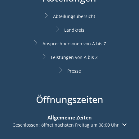
Abteilungsübersicht
Landkreis
Ansprechpersonen von A bis Z
Leistungen von A bis Z
Presse
Öffnungszeiten
Allgemeine Zeiten
Klicken, um weitere Öffnungs- oder Schließzeiten auszuble
Geschlossen:
öffnet nächsten Freitag um 08:00 Uhr