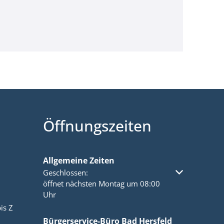
Öffnungszeiten
Allgemeine Zeiten
Klicken, um weitere Öffnungs- oder Schließzeiten a
Geschlossen:
öffnet nächsten Montag um 08:00
Uhr
is Z
Bürgerservice-Büro Bad Hersfeld