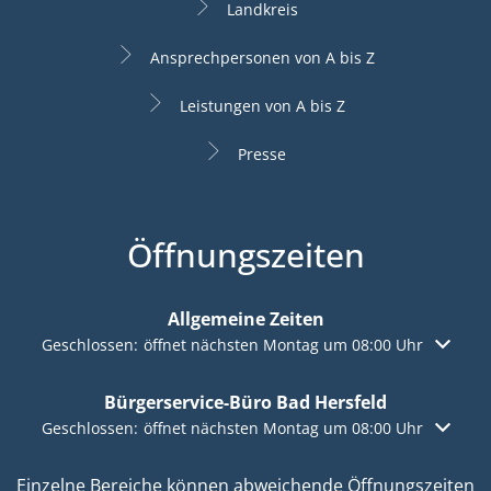
Landkreis
Ansprechpersonen von A bis Z
Leistungen von A bis Z
Presse
Öffnungszeiten
Allgemeine Zeiten
Klicken, um weitere Öffnungs- oder Schließzeiten auszuble
Geschlossen:
öffnet nächsten Montag um 08:00 Uhr
Bürgerservice-Büro Bad Hersfeld
Klicken, um weitere Öffnungs- oder Schließzeiten auszuble
Geschlossen:
öffnet nächsten Montag um 08:00 Uhr
Einzelne Bereiche können abweichende Öffnungszeiten