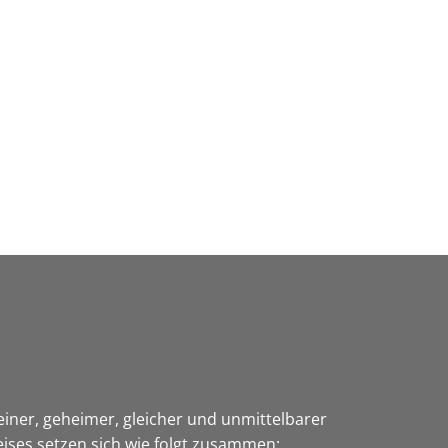
Wirtschaft & Zukunftsregion
einer, geheimer, gleicher und unmittelbarer
ises setzen sich wie folgt zusammen: