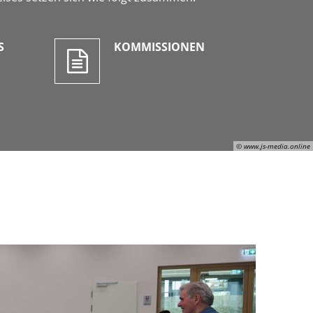
S
KOMMISSIONEN
© www.js-media.online
Julian Schaepertoens, © www.js-media.online