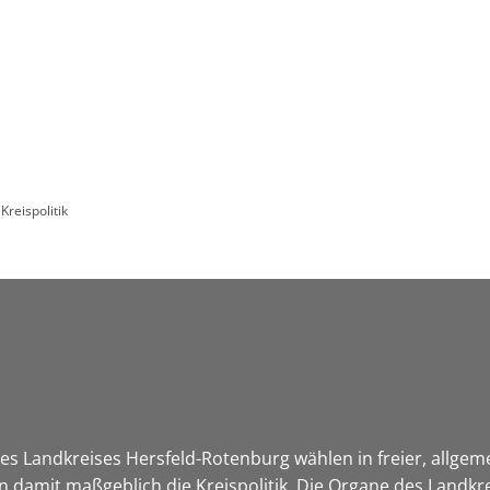
Leben in HEF-ROF
Landkreis & Verwaltung
Kreispolitik
s Landkreises Hersfeld-Rotenburg wählen in freier, allgem
damit maßgeblich die Kreispolitik. Die Organe des Landkre