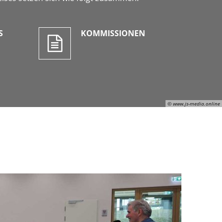
S
KOMMISSIONEN
© www.js-media.online
Julian Schaepertoens, © www.js-media.online