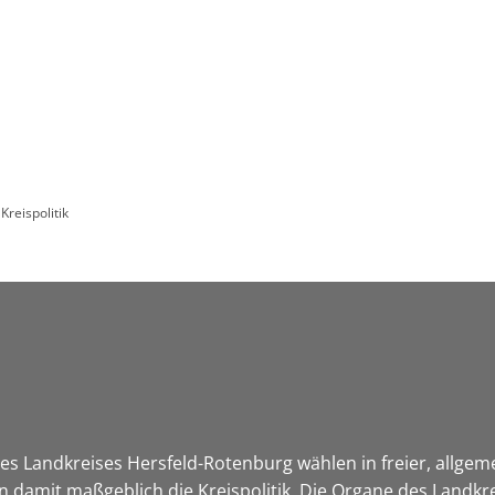
Leben in HEF-ROF
Landkreis & Verwaltung
Kreispolitik
s Landkreises Hersfeld-Rotenburg wählen in freier, allgem
damit maßgeblich die Kreispolitik. Die Organe des Landkre