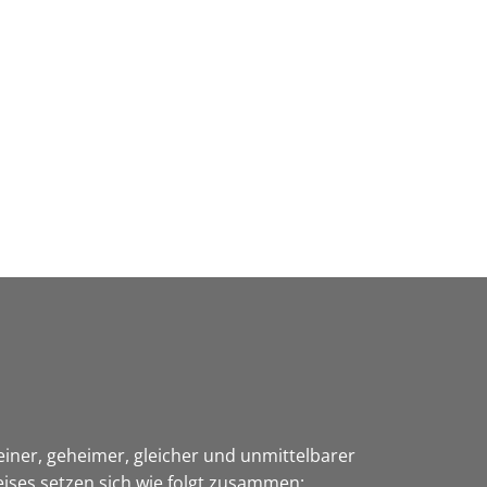
Wirtschaft & Zukunftsregion
einer, geheimer, gleicher und unmittelbarer
ises setzen sich wie folgt zusammen: