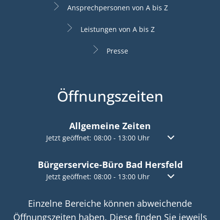
Ansprechpersonen von A bis Z
Leistungen von A bis Z
Presse
Öffnungszeiten
Allgemeine Zeiten
Klicken, um weitere Öffnungs- oder Schließzeiten a
Jetzt geöffnet:
08:00
-
13:00
Uhr
Von 08:00 bis 13:
Bürgerservice-Büro Bad Hersfeld
Klicken, um weitere Öffnungs- oder Schließzeiten a
Jetzt geöffnet:
08:00
-
13:00
Uhr
Von 08:00 bis 13:
Einzelne Bereiche können abweichende
Öffnungszeiten haben. Diese finden Sie jeweils