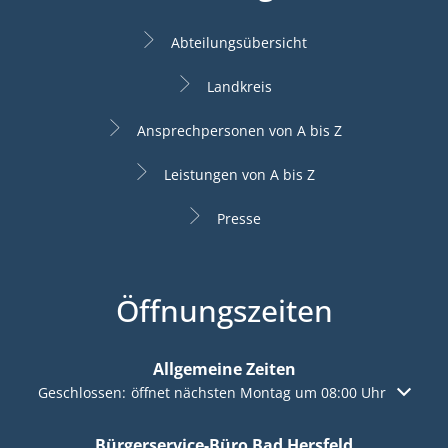
Abteilungsübersicht
Landkreis
Ansprechpersonen von A bis Z
Leistungen von A bis Z
Presse
Öffnungszeiten
Allgemeine Zeiten
Klicken, um weitere Öffnungs- oder Schließzeiten auszuble
Geschlossen:
öffnet nächsten Montag um 08:00 Uhr
Bürgerservice-Büro Bad Hersfeld