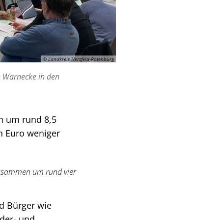
© Landkreis Hersfeld-Rotenburg
n Warnecke in den
h um rund 8,5
en Euro weniger
zusammen um rund vier
d Bürger wie
nder- und