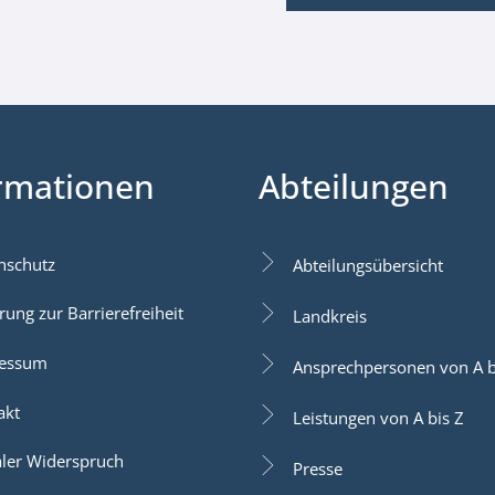
rmationen
Abteilungen
nschutz
Abteilungsübersicht
rung zur Barrierefreiheit
Landkreis
essum
Ansprechpersonen von A b
akt
Leistungen von A bis Z
aler Widerspruch
Presse