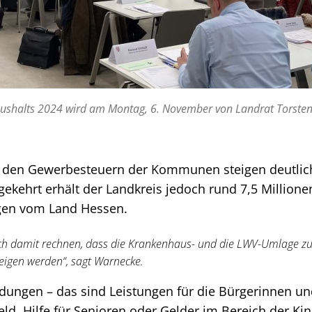
aushalts 2024 wird am Montag, 6. November von Landrat Torste
 den Gewerbesteuern der Kommunen steigen deutlic
ekehrt erhält der Landkreis jedoch rund 7,5 Million
gen vom Land Hessen.
h damit rechnen, dass die Krankenhaus- und die LWV-Umlage 
teigen werden“, sagt Warnecke.
dungen – das sind Leistungen für die Bürgerinnen un
d, Hilfe für Senioren oder Gelder im Bereich der Ki