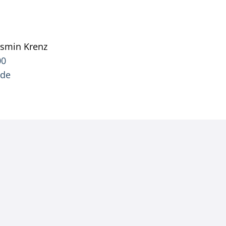
asmin
Krenz
Pressesprecherin Jasmin Krenz
00
.de