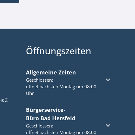
Öffnungszeiten
Allgemeine Zeiten
Klicken, um weitere Öffnungs- oder Schließzeiten a
Geschlossen:
öffnet nächsten Montag um 08:00
Uhr
is Z
Bürgerservice-
Büro Bad Hersfeld
Klicken, um weitere Öffnungs- oder Schließzeiten a
Geschlossen:
öffnet nächsten Montag um 08:00