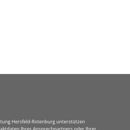
Wirtschaft & Zukunftsregion
altung Hersfeld-Rotenburg unterstützen
taktdaten Ihres Ansprechpartners oder Ihrer