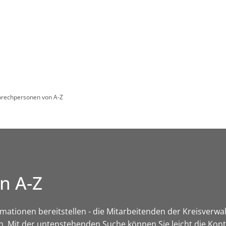
Leben in HEF-ROF
Landkreis & Verwaltung
rechpersonen von A-Z
n A-Z
rmationen bereitstellen - die Mitarbeitenden der Kreisverw
n. Mit der untenstehenden Suche können Sie leicht die Kon