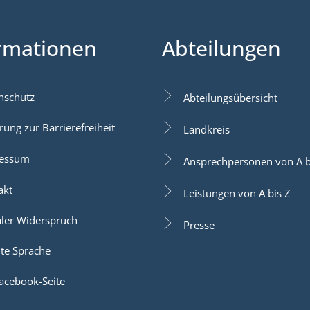
rmationen
Abteilungen
nschutz
Abteilungsübersicht
rung zur Barrierefreiheit
Landkreis
essum
Ansprechpersonen von A b
akt
Leistungen von A bis Z
aler Widerspruch
Presse
hte Sprache
acebook-Seite