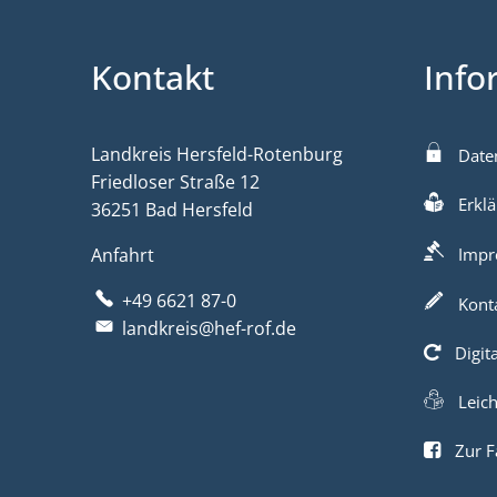
Kontakt
Info
Landkreis Hersfeld-Rotenburg
Date
Friedloser Straße 12
Erklä
36251 Bad Hersfeld
Anfahrt
Impr
+49 6621 87-0
Kont
landkreis@hef-rof.de
Digit
Leic
Zur F